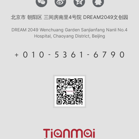
北京市 朝阳区 三间房南里4号院 DREAM2049文创园
DREAM 2049 Wenchuang Garden Sanjianfang Nanli No.4
Hospital, Chaoyang District, Beijing