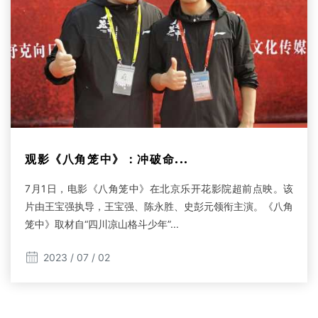
观影《八角笼中》：冲破命...
7月1日，电影《八角笼中》在北京乐开花影院超前点映。该
片由王宝强执导，王宝强、陈永胜、史彭元领衔主演。《八角
笼中》取材自“四川凉山格斗少年”...
2023 / 07 / 02