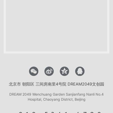
北京市 朝阳区 三间房南里4号院 DREAM2049文创园
DREAM 2049 Wenchuang Garden Sanjianfang Nanli No.4
Hospital, Chaoyang District, Beijing